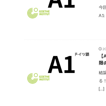
今回
A1:
2
【
限
結
る
[…]