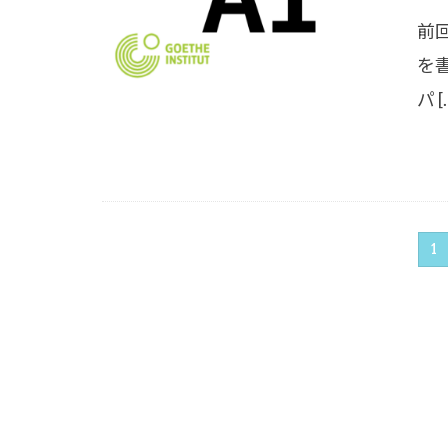
前
を
パ [
1