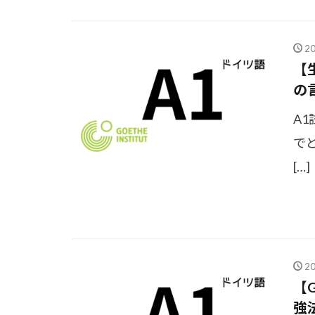
2
【
の
A
で
[…]
2
【G
強