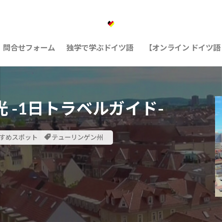
問合せフォーム
独学で学ぶドイツ語
【オンライン ドイツ
 -1日トラベルガイド-
すめスポット
テューリンゲン州