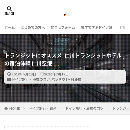
ホーム
はじめての方へ
問合せフォーム
独学で学ぶドイツ語
【オン
トランジットにオススメ 仁川トランジットホテル
の宿泊体験 仁川空港
2019年9月18日
2026年7月19日
ドイツ旅行・滞在のコツ
,
パッサウ1ヶ月滞在
HOME
ドイツ旅行・観光
ドイツ旅行・滞在のコツ
トランジッ