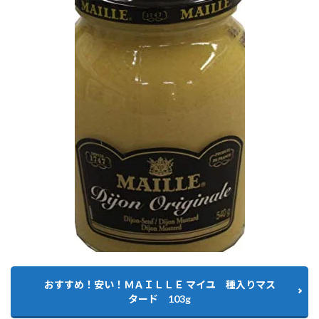
おすすめ！安い！ＭＡＩＬＬＥ マイユ 種入りマス
タード 103g