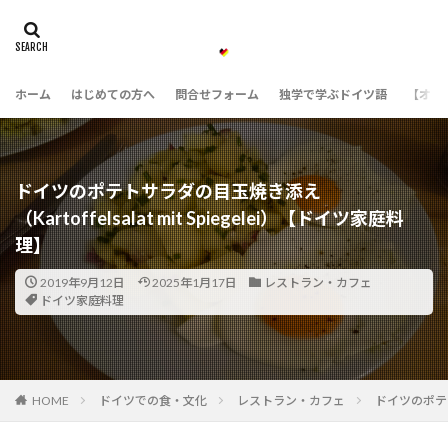
ホーム
はじめての方へ
問合せフォーム
独学で学ぶドイツ語
【オン
ドイツのポテトサラダの目玉焼き添え
（Kartoffelsalat mit Spiegelei）【ドイツ家庭料
理】
2019年9月12日
2025年1月17日
レストラン・カフェ
ドイツ家庭料理
HOME
ドイツでの食・文化
レストラン・カフェ
ドイツのポテトサ