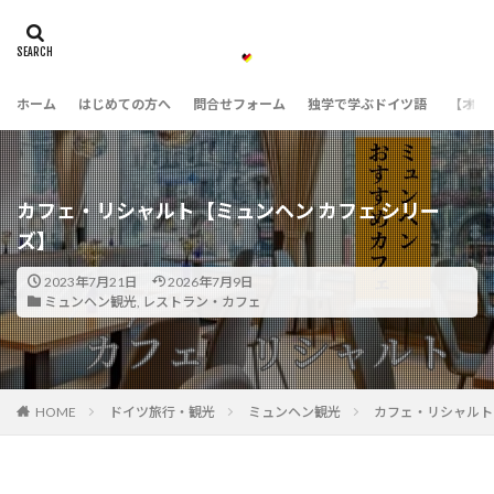
ホーム
はじめての方へ
問合せフォーム
独学で学ぶドイツ語
【オン
カフェ・リシャルト【ミュンヘン カフェ シリー
ズ】
2023年7月21日
2026年7月9日
ミュンヘン観光
,
レストラン・カフェ
HOME
ドイツ旅行・観光
ミュンヘン観光
カフェ・リシャルト