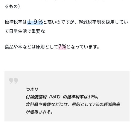
るもの）
１９%
標準税率は
と高いのですが、軽減税率制を採用してい
て日常生活で重要な
7%
食品や本などは原則として
となっています。
つまり
付加価値税（VAT）の標準税率は19％
。
食料品や書籍などには、原則として7％の軽減税率
が適用される。