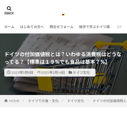
ホーム
はじめての方へ
問合せフォーム
独学で学ぶドイツ語
【オン
ドイツの付加価値税とは？いわゆる消費税はどうな
ってる？【標準は１９%でも食品は基本７%】
2023年3月8日
2025年1月14日
ドイツ文化
HOME
ドイツでの食・文化
ドイツ文化
ドイツの付加価値税と